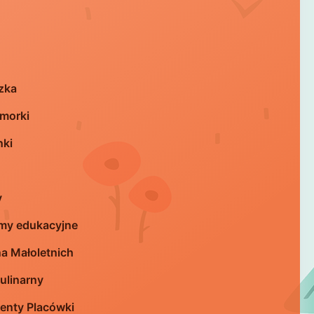
zka
morki
nki
y
my edukacyjne
a Małoletnich
ulinarny
nty Placówki