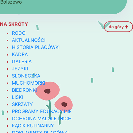
 Bolszewo
NA SKRÓTY
do góry
RODO
AKTUALNOŚCI
HISTORIA PLACÓWKI
KADRA
GALERIA
JEŻYKI
SŁONECZKA
MUCHOMORKI
BIEDRONKI
LISKI
SKRZATY
PROGRAMY EDUKACYJNE
OCHRONA MAŁOLETNICH
KĄCIK KULINARNY
DOKUMENTY PLACÓWKI