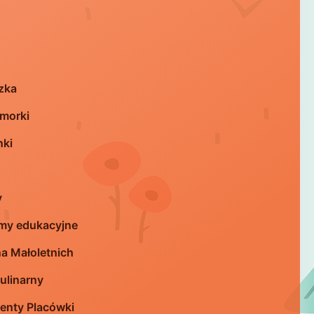
zka
morki
nki
y
my edukacyjne
a Małoletnich
ulinarny
nty Placówki