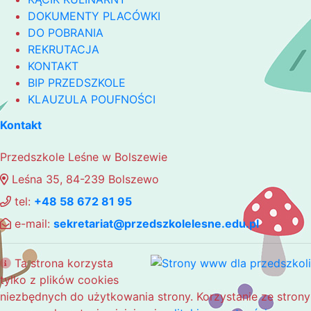
DOKUMENTY PLACÓWKI
DO POBRANIA
REKRUTACJA
KONTAKT
BIP PRZEDSZKOLE
KLAUZULA POUFNOŚCI
Kontakt
Przedszkole Leśne w Bolszewie
Leśna 35, 84-239 Bolszewo
tel:
+48 58 672 81 95
e-mail:
sekretariat@przedszkolelesne.edu.pl
Ta strona korzysta
tylko z plików cookies
niezbędnych do użytkowania strony. Korzystanie ze strony