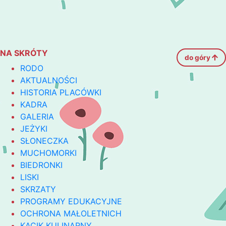
NA SKRÓTY
do góry
RODO
AKTUALNOŚCI
HISTORIA PLACÓWKI
KADRA
GALERIA
JEŻYKI
SŁONECZKA
MUCHOMORKI
BIEDRONKI
LISKI
SKRZATY
PROGRAMY EDUKACYJNE
OCHRONA MAŁOLETNICH
KĄCIK KULINARNY