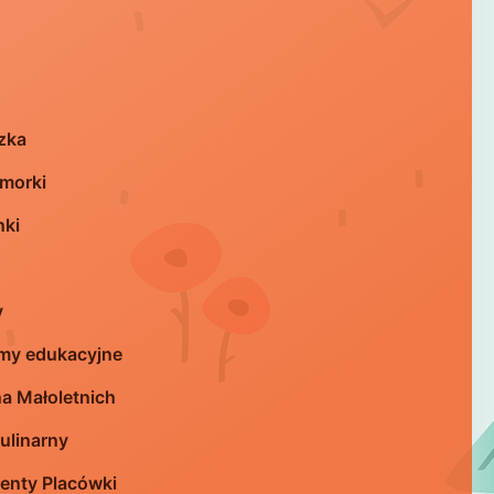
zka
morki
nki
y
my edukacyjne
a Małoletnich
ulinarny
nty Placówki