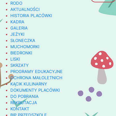
RODO
AKTUALNOŚCI
HISTORIA PLACÓWKI
KADRA
GALERIA
JEŻYKI
SŁONECZKA
MUCHOMORKI
BIEDRONKI
LISKI
SKRZATY
PROGRAMY EDUKACYJNE
OCHRONA MAŁOLETNICH
KĄCIK KULINARNY
DOKUMENTY PLACÓWKI
DO POBRANIA
REKRUTACJA
KONTAKT
BIP PRZEDSZKOLE