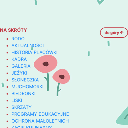
NA SKRÓTY
do góry
RODO
AKTUALNOŚCI
HISTORIA PLACÓWKI
KADRA
GALERIA
JEŻYKI
SŁONECZKA
MUCHOMORKI
BIEDRONKI
LISKI
SKRZATY
PROGRAMY EDUKACYJNE
OCHRONA MAŁOLETNICH
KĄCIK KULINARNY