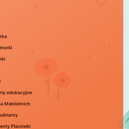
zka
morki
nki
y
my edukacyjne
a Małoletnich
ulinarny
nty Placówki