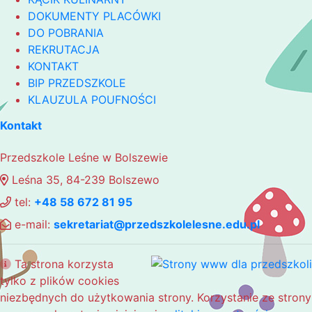
DOKUMENTY PLACÓWKI
DO POBRANIA
REKRUTACJA
KONTAKT
BIP PRZEDSZKOLE
KLAUZULA POUFNOŚCI
Kontakt
Przedszkole Leśne w Bolszewie
Leśna 35, 84-239 Bolszewo
tel:
+48 58 672 81 95
e-mail:
sekretariat@przedszkolelesne.edu.pl
Ta strona korzysta
tylko z plików cookies
niezbędnych do użytkowania strony. Korzystanie ze strony