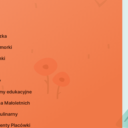
zka
morki
nki
y
my edukacyjne
a Małoletnich
ulinarny
nty Placówki